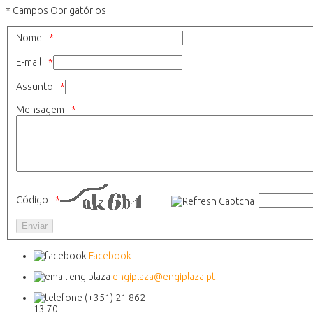
* Campos Obrigatórios
Nome
E-mail
Assunto
Mensagem
Código
Facebook
engiplaza@engiplaza.pt
(+351) 21 862
13 70