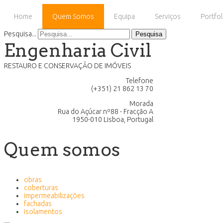
Home
Quem Somos
Equipa
Serviços
Portfol
Pesquisa...
Pesquisa
Engenharia Civil
RESTAURO E CONSERVAÇÃO DE IMÓVEIS
Telefone
(+351) 21 862 13 70
Morada
Rua do Açúcar nº88 - Fracção A
1950-010 Lisboa, Portugal
Quem somos
obras
coberturas
impermeabilizações
fachadas
isolamentos