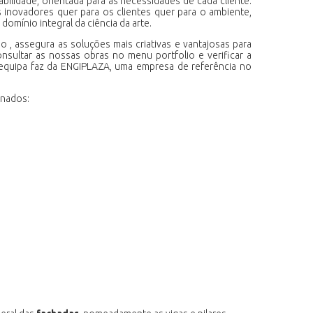
bilidade, orientada para as necessidades de cada cliente.
 inovadores quer para os clientes quer para o ambiente,
omínio integral da ciência da arte.
, assegura as soluções mais criativas e vantajosas para
sultar as nossas obras no menu portfolio e verificar a
a equipa faz da ENGIPLAZA, uma empresa de referência no
onados: