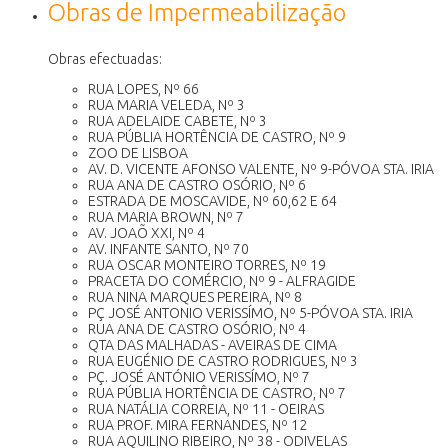
Obras de Impermeabilização
Obras efectuadas:
RUA LOPES, Nº 66
RUA MARIA VELEDA, Nº 3
RUA ADELAIDE CABETE, Nº 3
RUA PÚBLIA HORTÊNCIA DE CASTRO, Nº 9
ZOO DE LISBOA
AV. D. VICENTE AFONSO VALENTE, Nº 9-PÓVOA STA. IRIA
RUA ANA DE CASTRO OSÓRIO, Nº 6
ESTRADA DE MOSCAVIDE, Nº 60,62 E 64
RUA MARIA BROWN, Nº 7
AV. JOAÕ XXI, Nº 4
AV. INFANTE SANTO, Nº 70
RUA OSCAR MONTEIRO TORRES, Nº 19
PRACETA DO COMÉRCIO, Nº 9 - ALFRAGIDE
RUA NINA MARQUES PEREIRA, Nº 8
PÇ JOSÉ ANTONIO VERISSÍMO, Nº 5-PÓVOA STA. IRIA
RUA ANA DE CASTRO OSÓRIO, Nº 4
QTA DAS MALHADAS - AVEIRAS DE CIMA
RUA EUGÉNIO DE CASTRO RODRIGUES, Nº 3
PÇ. JOSÉ ANTÓNIO VERISSÍMO, Nº 7
RUA PÚBLIA HORTÊNCIA DE CASTRO, Nº 7
RUA NATÁLIA CORREIA, Nº 11 - OEIRAS
RUA PROF. MIRA FERNANDES, Nº 12
RUA AQUILINO RIBEIRO, Nº 38 - ODIVELAS