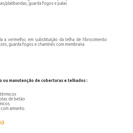
ras/platibandas, guarda fogos e palas
 a vermelho, em substituição da telha de fibrocimento
rozes, guarda fogos e chaminés com membrana
o ou manutenção de coberturas e telhados :
térmicos
otas de betão
micos
 com amianto.
oa