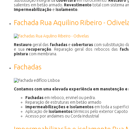
Substituição integral da
cobertura
em fibrocimento.
Restauro
g
salientes em betão armado.
Revestimento
total com sistema an
Impermeabilização
e
isolamento
.
Fachada Rua Aquilino Ribeiro - Odivel
Restauro
geral das
fachadas
e
coberturas
com substituição da
e sua
recuperação
. Reparação geral dos rebocos das
fach
pintura
com membrana.
Fachadas
Contamos com uma elevada experiência em manutenção e 
Fachadas
em reboco, ervinel ou pedra.
Reparação de estruturas em betão armado
Impermeabilizações e isolamentos
em toda a superfic
Aplicação de
isolamentos
térmicos pelo exterior Capoto
Acesso por andaimes ou Corda Industrial