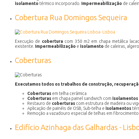
isolamento
térmico incorporado.
Impermeabilização
de calei
Cobertura Rua Domingos Sequeira
Execução de
cobertura
com 350 m2 em chapa metálica lacada
existente.
Impermeabilização
e
isolamento
de caleiras, alge
Coberturas
Executamos todos os trabalhos de construção, recuperaçã
Coberturas
em telha cerâmica
Coberturas
em chapa painel sandwich com
isolamentos
Restauro de
coberturas
com estrutura de madeira ou vig
Aplicação de painéis de OSB, Sub-telha e
isolamentos
tér
Remoção a vazadouro especial de telhas em fibrocimento
Edifício Azinhaga das Galhardas - Lisb