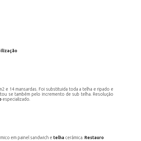
ilização
2 e 14 mansardas. Foi substituida toda a telha e ripado e
Optou se também pelo incremento de sub telha. Resolução
o
especializado.
rmico em painel sandwich e
telha
cerâmica.
Restauro