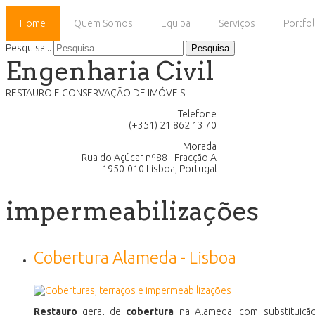
Home
Quem Somos
Equipa
Serviços
Portfol
Pesquisa...
Pesquisa
Engenharia Civil
RESTAURO E CONSERVAÇÃO DE IMÓVEIS
Telefone
(+351) 21 862 13 70
Morada
Rua do Açúcar nº88 - Fracção A
1950-010 Lisboa, Portugal
impermeabilizações
Cobertura Alameda - Lisboa
Restauro
geral de
cobertura
na Alameda, com substituiç