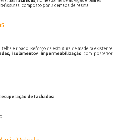
eral das
fachadas
, nomeadamente as vigas e pilares
ti-fissuras, composto por 3 demãos de resina.
as
 telha e ripado. Reforço da estrutura de madeira existente
adas, isolamento
e
impermeabilização
com posterior
recuperação de fachadas:
ie