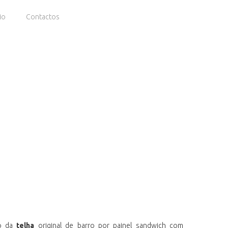
io
Contactos
ão da
telha
original de barro por painel sandwich com