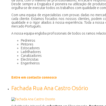
da obra, com o máximo de profissionalismo, eficácia e responsa
Desde sempre a Engipalza é pioneira na utilização de produtos
orgulha-se de executar todos os trabalhos com qualidade e com d
Com uma equipa de especialistas com provas dadas no mercado 
cada cliente. Estamos focados nos nossos clientes, podem con
qualidade e o rigor aliados à nossa experiência. Toda a noss
mercado Português.
A nossa equipa engloba profissionais de todos os ramos relaci
Pedreiros
Pintores
Estocadores
Ladrilhadores
Canalizadores
Electricistas
Engenheiros
Entre em contacto connosco
Fachada Rua Ana Castro Osório