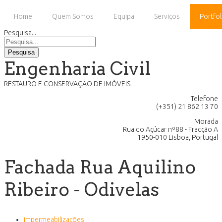
Home
Quem Somos
Equipa
Serviços
Portfol
Pesquisa...
Pesquisa
Engenharia Civil
RESTAURO E CONSERVAÇÃO DE IMÓVEIS
Telefone
(+351) 21 862 13 70
Morada
Rua do Açúcar nº88 - Fracção A
1950-010 Lisboa, Portugal
Fachada Rua Aquilino
Ribeiro - Odivelas
impermeabilizações